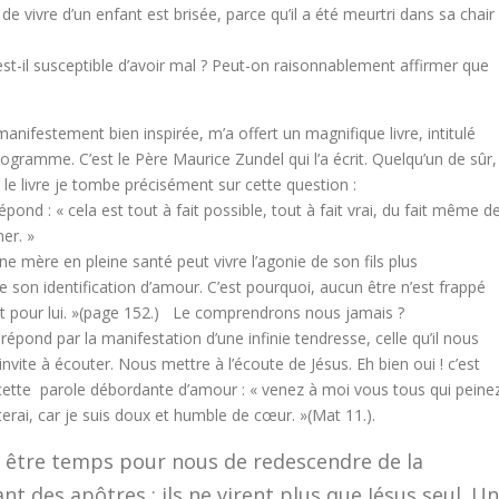
e de vivre d’un enfant est brisée, parce qu’il a été meurtri dans sa chair
il susceptible d’avoir mal ? Peut-on raisonnablement affirmer que
ifestement bien inspirée, m’a offert un magnifique livre, intitulé
programme. C’est le Père Maurice Zundel qui l’a écrit. Quelqu’un de sûr,
t le livre je tombe précisément sur cette question :
 répond : « cela est tout à fait possible, tout à fait vrai, du fait même d
er. »
e mère en pleine santé peut vivre l’agonie de son fils plus
n identification d’amour. C’est pourquoi, aucun être n’est frappé
ui et pour lui. »(page 152.) Le comprendrons nous jamais ?
épond par la manifestation d’une infinie tendresse, celle qu’il nous
 invite à écouter. Nous mettre à l’écoute de Jésus. Eh bien oui ! c’est
ette parole débordante d’amour : « venez à moi vous tous qui peine
erai, car je suis doux et humble de cœur. »(Mat 11.).
nt être temps pour nous de redescendre de la
t des apôtres : ils ne virent plus que Jésus seul. U