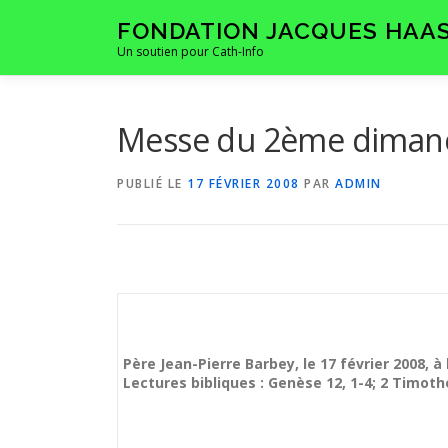
Aller
FONDATION JACQUES HAA
au
Un soutien pour Cath-Info
contenu
Messe du 2ème diman
PUBLIÉ LE
17 FÉVRIER 2008
PAR
ADMIN
Père Jean-Pierre Barbey, le 17 février 2008, à
Lectures bibliques : Genèse 12, 1-4; 2 Timoth