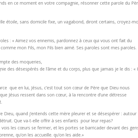
tends en ce moment en votre compagnie, résonner cette parole du Pè
lle étoile, sans domicile fixe, un vagabond, diront certains, croyez-mo
oles : « Aimez vos ennemis, pardonnez à ceux qui vous ont fait du
s comme mon Fils, mon Fils bien aimé. Ses paroles sont mes paroles.
 compte des moqueries,
 des désespérés de l’âme et du corps, plus que jamais je le dis : « I
arce que en lui, Jésus, c’est tout son cœur de Père que Dieu nous
 que Jésus ressent dans son cœur, à la rencontre d’une détresse
t.
 Dieu, quand j’entends cette mère pleurer et se désespérer : autour
détruit. Que va-t-elle offrir à ses enfants pour leur repas?
 vois les cœurs se fermer, et les portes se barricader devant des gen
enne, qu’on les accueille. qu’on les aide.»