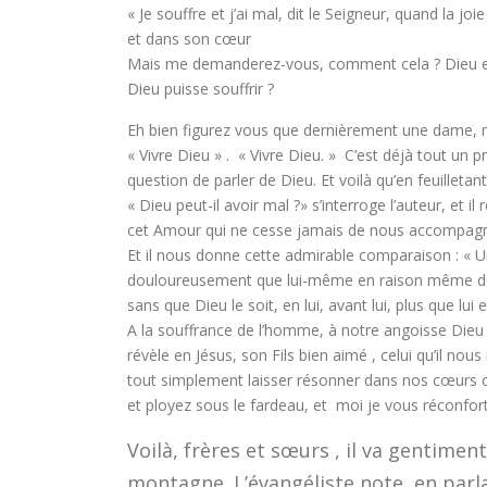
« Je souffre et j’ai mal, dit le Seigneur, quand la joi
et dans son cœur
Mais me demanderez-vous, comment cela ? Dieu est-
Dieu puisse souffrir ?
Eh bien figurez vous que dernièrement une dame, man
« Vivre Dieu » . « Vivre Dieu. » C’est déjà tout un 
question de parler de Dieu. Et voilà qu’en feuilletan
« Dieu peut-il avoir mal ?» s’interroge l’auteur, et il
cet Amour qui ne cesse jamais de nous accompagn
Et il nous donne cette admirable comparaison : « Un
douloureusement que lui-même en raison même de so
sans que Dieu le soit, en lui, avant lui, plus que l
A la souffrance de l’homme, à notre angoisse Dieu r
révèle en Jésus, son Fils bien aimé , celui qu’il nous
tout simplement laisser résonner dans nos cœurs c
et ployez sous le fardeau, et moi je vous réconfort
Voilà, frères et sœurs , il va gentime
montagne. L’évangéliste note, en parlan