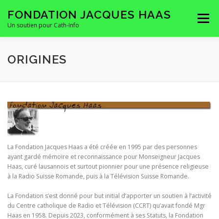
Aller
FONDATION JACQUES HAAS
au
Menu
contenu
Un soutien pour Cath-Info
HOMEPAGE
LA FONDATION
CONTACTS
ORIGINES
La Fondation Jacques Haas a été créée en 1995 par des personnes
ayant gardé mémoire et reconnaissance pour Monseigneur Jacques
Haas, curé lausannois et surtout pionnier pour une présence religieuse
à la Radio Suisse Romande, puis à la Télévision Suisse Romande.
La Fondation s’est donné pour but initial d’apporter un soutien à l’activité
du Centre catholique de Radio et Télévision (CCRT) qu’avait fondé Mgr
Haas en 1958. Depuis 2023, conformément à ses Statuts, la Fondation