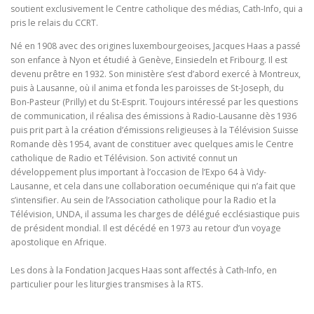
soutient exclusivement le Centre catholique des médias, Cath-Info, qui a
pris le relais du CCRT.
Né en 1908 avec des origines luxembourgeoises, Jacques Haas a passé
son enfance à Nyon et étudié à Genève, Einsiedeln et Fribourg. Il est
devenu prêtre en 1932. Son ministère s’est d’abord exercé à Montreux,
puis à Lausanne, où il anima et fonda les paroisses de St-Joseph, du
Bon-Pasteur (Prilly) et du St-Esprit. Toujours intéressé par les questions
de communication, il réalisa des émissions à Radio-Lausanne dès 1936
puis prit part à la création d’émissions religieuses à la Télévision Suisse
Romande dès 1954, avant de constituer avec quelques amis le Centre
catholique de Radio et Télévision. Son activité connut un
développement plus important à l’occasion de l’Expo 64 à Vidy-
Lausanne, et cela dans une collaboration oecuménique qui n’a fait que
s’intensifier. Au sein de l’Association catholique pour la Radio et la
Télévision, UNDA, il assuma les charges de délégué ecclésiastique puis
de président mondial. Il est décédé en 1973 au retour d’un voyage
apostolique en Afrique.
Les dons à la Fondation Jacques Haas sont affectés à Cath-Info, en
particulier pour les liturgies transmises à la RTS.