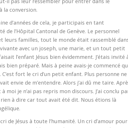
aut-il pas leur ressembler pour entrer dans le
à la conversion.
ine d’années de cela, je participais en tant
té de l’Hôpital Cantonal de Genève. Le personnel
et leurs familles, tout le monde était rassemblé dan
 vivante avec un joseph, une marie, et un tout petit
aisait l’enfant Jésus bien évidemment. J’étais invité 
vais bien préparé. Mais à peine avais-je commencé q
r. C’est fort le cri d’un petit enfant. Plus personne ne
ait envie de m’entendre. Alors j’ai dû me taire. Apr
à moi je n’ai pas repris mon discours. J’ai conclu pa
rien à dire car tout avait été dit. Nous étions là
gélique.
 cri de Jésus à toute l’humanité. Un cri d’amour pour