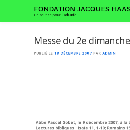
Aller
FONDATION JACQUES HAA
au
Un soutien pour Cath-Info
contenu
Messe du 2e dimanche 
PUBLIÉ LE
18 DÉCEMBRE 2007
PAR
ADMIN
Abbé Pascal Gobet, le 9 décembre 2007, à la
Lectures bibliques :
Isaïe 11, 1-10; Romains 1