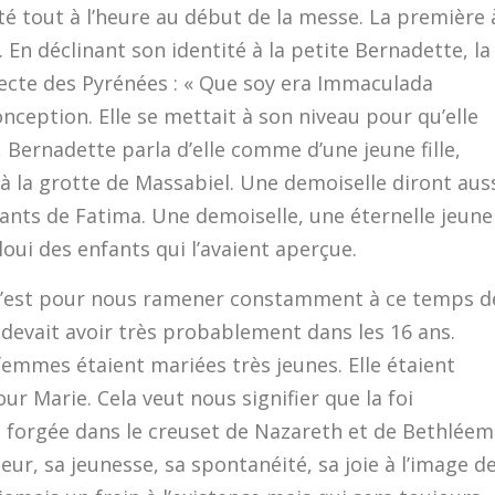
 tout à l’heure au début de la messe. La première 
n déclinant son identité à la petite Bernadette, la
alecte des Pyrénées : « Que soy era Immaculada
onception. Elle se mettait à son niveau pour qu’elle
 Bernadette parla d’elle comme d’une jeune fille,
 à la grotte de Massabiel. Une demoiselle diront aus
oyants de Fatima. Une demoiselle, une éternelle jeune
bloui des enfants qui l’avaient aperçue.
e, c’est pour nous ramener constamment à ce temps d
e devait avoir très probablement dans les 16 ans.
femmes étaient mariées très jeunes. Elle étaient
our Marie. Cela veut nous signifier que la foi
est forgée dans le creuset de Nazareth et de Bethléem
eur, sa jeunesse, sa spontanéité, sa joie à l’image d