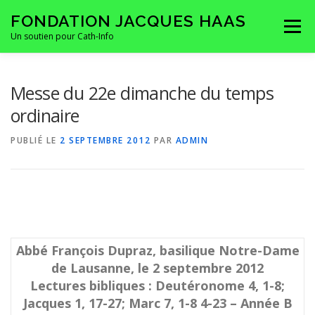
Aller
FONDATION JACQUES HAAS
au
Menu
contenu
Un soutien pour Cath-Info
HOMEPAGE
LA FONDATION
CONTACTS
Messe du 22e dimanche du temps
ordinaire
PUBLIÉ LE
2 SEPTEMBRE 2012
PAR
ADMIN
Abbé François Dupraz, basilique Notre-Dame
de Lausanne, le 2 septembre 2012
Lectures bibliques :
Deutéronome 4, 1-8;
Jacques 1, 17-27; Marc 7, 1-8 4-23 – Année B