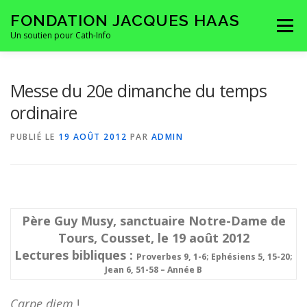
Aller
FONDATION JACQUES HAAS
au
Menu
contenu
Un soutien pour Cath-Info
HOMEPAGE
LA FONDATION
CONTACTS
Messe du 20e dimanche du temps
ordinaire
PUBLIÉ LE
19 AOÛT 2012
PAR
ADMIN
Père Guy Musy, sanctuaire Notre-Dame de
Tours, Cousset, le 19 août 2012
Lectures bibliques :
Proverbes 9, 1-6; Ephésiens 5, 15-20;
Jean 6, 51-58 – Année B
Carpe diem
!