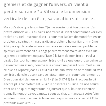
greniers et de gagner l’univers, s’il vient à
perdre son âme ? » S’il oublie la dimension
verticale de son être, sa vocation spirituelle…
Mais qu’est-ce que le spirituel ? Je me souviendrai toujours de d’un
prêtre orthodoxe – Dieu sait si nos frères d’Orient sont tournés vers les
réalités du ciel – qui nous disait : « Pour moi, la faim de mon frère est un
problème spirituel. » Il n’a pas dit un problème humanitaire, ni même
éthique – qui tarauderait ma conscience morale -, mais un problème
spirituel. Autrement dit qui engage directement ma relation avec Dieu.
Si je reste indifférent ou passif face à la faim de mon frère – Paul VI
disait déjà : tout homme est mon frère -, – il y a quelque chose qui ne va
pas entre Dieu et moi, comme si le courant ne passait plus. C’est aussi
ce que dit l’Apôtre Jean : « Celui qui a de quoi vivre en ce monde, s’il voit
son frère dans le besoin sans se laisser attendrir, comment l’amour de
Dieu pourrait-il demeurer en lui ? » (1 Jn 3,17-18) Saint Jacques le dit
encore plus concrètement : « Si l’un nos frères ou l’une de nos sœurs
n’ont pas de quoi manger tous les jours et que tu leur dis : ‘Rentrez
tranquillement chez vous, mettez-vous au chaud, mangez à votre faim,
sans leur donner ce que réclame leur corps, à quoi cela sert-il ? Et tu
prétends avoir la foi ? »