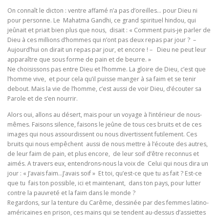
On connaît le dicton : ventre affamé n’a pas d’oreilles… pour Dieu ni
pour personne. Le Mahatma Gandhi, ce grand spirituel hindou, qui
jeûnait et priait bien plus que nous, disait : « Comment puis-je parler de
Dieu à ces millions d’hommes qui n’ont pas deux repas par jour ? –
Aujourd’hui on dirait un repas par jour, et encore ! – Dieu ne peut leur
apparaître que sous forme de pain et de beurre. »
Ne choisissons pas entre Dieu et l’homme. La gloire de Dieu, c’est que
l’homme vive, et pour cela qu’il puisse manger à sa faim et se tenir
debout. Mais la vie de l’homme, c’est aussi de voir Dieu, d’écouter sa
Parole et de s’en nourrir.
Alors oui, allons au désert, mais pour un voyage à l’intérieur de nous-
mêmes. Faisons silence, faisons le jeûne de tous ces bruits et de ces
images qui nous assourdissent ou nous divertissent futilement. Ces
bruits qui nous empêchent aussi de nous mettre à l’écoute des autres,
de leur faim de pain, et plus encore, de leur soif d’être reconnus et
aimés. A travers eux, entendrons-nous la voix de Celui qui nous dira un
jour : « J’avais faim…J’avais soif » Et toi, qu’est-ce que tu as fait ? Est-ce
que tu fais ton possible, ici et maintenant, dans ton pays, pour lutter
contre la pauvreté et la faim dans le monde ?
Regardons, sur la tenture du Carême, dessinée par des femmes latino-
américaines en prison, ces mains qui se tendent au-dessus d’assiettes