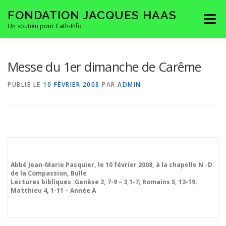
Aller
FONDATION JACQUES HAAS
au
Menu
contenu
Un soutien pour Cath-Info
HOMEPAGE
LA FONDATION
CONTACTS
Messe du 1er dimanche de Carême
PUBLIÉ LE
10 FÉVRIER 2008
PAR
ADMIN
Abbé Jean-Marie Pasquier, le 10 février 2008, à la chapelle N.-D.
de la Compassion, Bulle
Lectures bibliques :
Genèse 2, 7-9 – 3,1-7; Romains 5, 12-19;
Matthieu 4, 1-11 – Année A