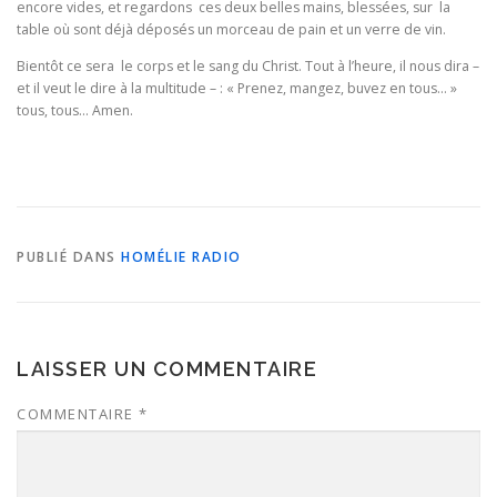
encore vides, et regardons ces deux belles mains, blessées, sur la
table où sont déjà déposés un morceau de pain et un verre de vin.
Bientôt ce sera le corps et le sang du Christ. Tout à l’heure, il nous dira –
et il veut le dire à la multitude – : « Prenez, mangez, buvez en tous… »
tous, tous… Amen.
PUBLIÉ DANS
HOMÉLIE RADIO
LAISSER UN COMMENTAIRE
COMMENTAIRE
*