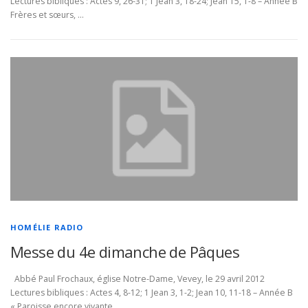
Lectures bibliques : Actes 9, 26-31; 1 Jean 3, 18-24; Jean 15, 1-8 – Année B
Frères et sœurs, …
HOMÉLIE RADIO
Messe du 4e dimanche de Pâques
Abbé Paul Frochaux, église Notre-Dame, Vevey, le 29 avril 2012
Lectures bibliques : Actes 4, 8-12; 1 Jean 3, 1-2; Jean 10, 11-18 – Année B
« Paroisse encore vivante …