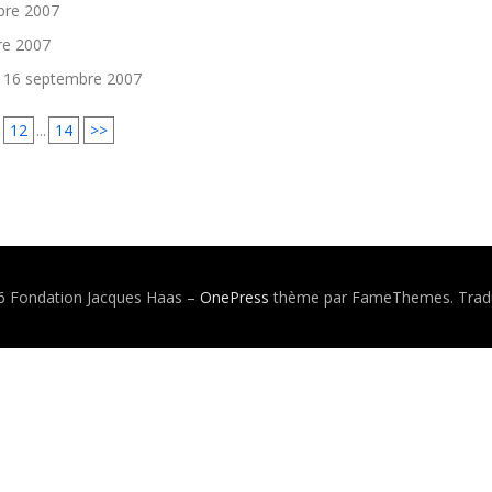
bre 2007
re 2007
16 septembre 2007
12
...
14
>>
6 Fondation Jacques Haas
–
OnePress
thème par FameThemes. Tradu