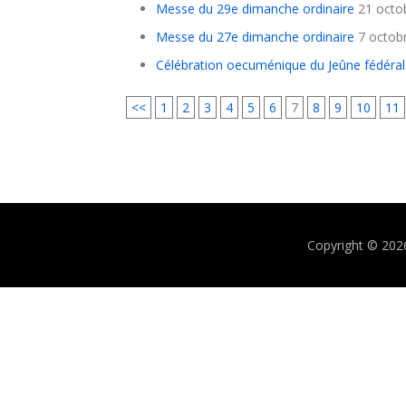
Messe du 29e dimanche ordinaire
21 octo
Messe du 27e dimanche ordinaire
7 octob
Célébration oecuménique du Jeûne fédéral
<<
1
2
3
4
5
6
7
8
9
10
11
Copyright © 202