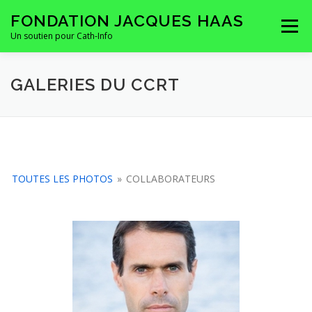
Aller
FONDATION JACQUES HAAS
au
Menu
contenu
Un soutien pour Cath-Info
HOMEPAGE
LA FONDATION
CONTACTS
GALERIES DU CCRT
TOUTES LES PHOTOS
»
COLLABORATEURS